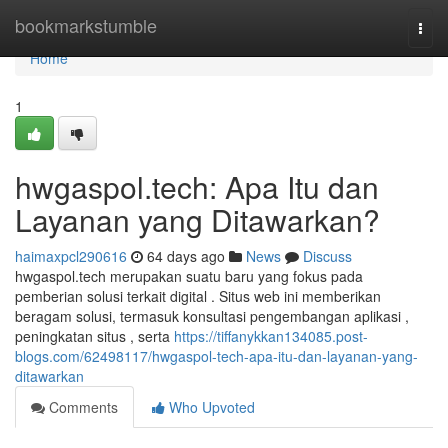
Home
bookmarkstumble
Togg
navi
Home
1
hwgaspol.tech: Apa Itu dan
Layanan yang Ditawarkan?
haimaxpcl290616
64 days ago
News
Discuss
hwgaspol.tech merupakan suatu baru yang fokus pada
pemberian solusi terkait digital . Situs web ini memberikan
beragam solusi, termasuk konsultasi pengembangan aplikasi ,
peningkatan situs , serta
https://tiffanykkan134085.post-
blogs.com/62498117/hwgaspol-tech-apa-itu-dan-layanan-yang-
ditawarkan
Comments
Who Upvoted