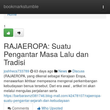
Home
bookmarkstumble
Togg
navi
Home
1
RAJAEROPA: Suatu
Pengantar Masa Lalu dan
Tradisi
joshhecs733789
63 days ago
News
Discuss
{RAJAEROPA, yang dikenal sebagai Kerajaan Eropa,
menawarkan ikhtisar mempesona mengenai perkembangan
kebudayaan benua tersebut. Dari era awal , artikel ini akan
melalui mengulas perjalanan serta
https://barbaravnzt381746.blog-mall.com/42478107/rajaeropa-
suatu-pengantar-sejarah-dan-kebudayaan
Comments
Who Upvoted