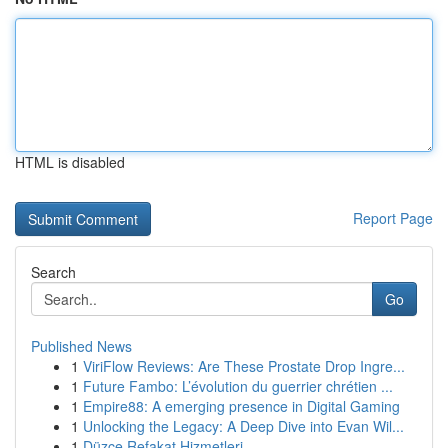
HTML is disabled
Report Page
Search
Go
Published News
1
ViriFlow Reviews: Are These Prostate Drop Ingre...
1
Future Fambo: L’évolution du guerrier chrétien ...
1
Empire88: A emerging presence in Digital Gaming
1
Unlocking the Legacy: A Deep Dive into Evan Wil...
1
Düzce Refakat Hizmetleri