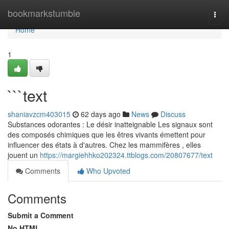
Home
bookmarkstumble
Togg
navi
Home
1
```text
shaniavzcm403015
62 days ago
News
Discuss
Substances odorantes : Le désir inatteignable Les signaux sont
des composés chimiques que les êtres vivants émettent pour
influencer des états à d'autres. Chez les mammifères , elles
jouent un
https://margiehhko202324.ttblogs.com/20807677/text
Comments
Who Upvoted
Comments
Submit a Comment
No HTML