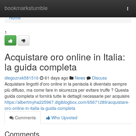
Home
bookmarkstumble
Togg
navi
Home
1
Acquistare oro online in Italia:
la guida completa
diegoznxk581516
61 days ago
News
Discuss
Acquistare lingotti d'oro online in la penisola è diventato sempre
più diffuso, ma come fare in sicurezza per evitare truffe ? Questa
guida completa vi fornirà tutte le dettagli necessarie per acquisire
https://albertmyha225967.digiblogbox.com/65671289/acquistare-
oro-online-in-italia-la-guida-completa
Comments
Who Upvoted
Comments