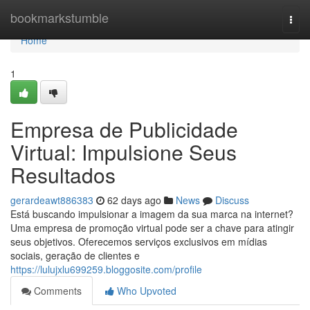
Home
bookmarkstumble
Togg
navi
Home
1
Empresa de Publicidade
Virtual: Impulsione Seus
Resultados
gerardeawt886383
62 days ago
News
Discuss
Está buscando impulsionar a imagem da sua marca na internet?
Uma empresa de promoção virtual pode ser a chave para atingir
seus objetivos. Oferecemos serviços exclusivos em mídias
sociais, geração de clientes e
https://lulujxlu699259.bloggosite.com/profile
Comments
Who Upvoted