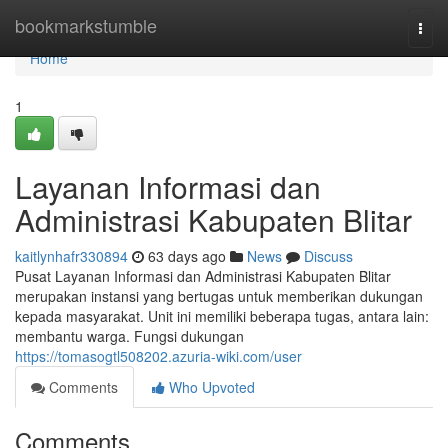
Home
bookmarkstumble
Togg
navi
Home
1
Layanan Informasi dan
Administrasi Kabupaten Blitar
kaitlynhafr330894
63 days ago
News
Discuss
Pusat Layanan Informasi dan Administrasi Kabupaten Blitar
merupakan instansi yang bertugas untuk memberikan dukungan
kepada masyarakat. Unit ini memiliki beberapa tugas, antara lain:
membantu warga. Fungsi dukungan
https://tomasogtl508202.azuria-wiki.com/user
Comments
Who Upvoted
Comments