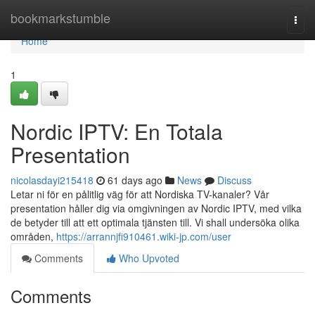
Home
bookmarkstumble
Togg
navi
Home
1
Nordic IPTV: En Totala
Presentation
nicolasdayi215418
61 days ago
News
Discuss
Letar ni för en pålitlig väg för att Nordiska TV-kanaler? Vår
presentation håller dig via omgivningen av Nordic IPTV, med vilka
de betyder till att ett optimala tjänsten till. Vi shall undersöka olika
områden,
https://arrannjfi910461.wiki-jp.com/user
Comments
Who Upvoted
Comments