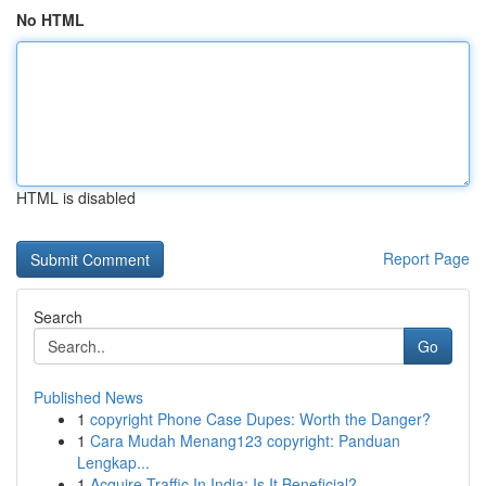
No HTML
HTML is disabled
Report Page
Search
Go
Published News
1
copyright Phone Case Dupes: Worth the Danger?
1
Cara Mudah Menang123 copyright: Panduan
Lengkap...
1
Acquire Traffic In India: Is It Beneficial?