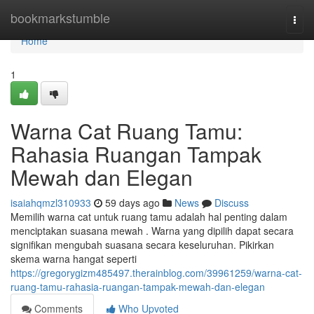
Home
bookmarkstumble
Togg
navi
Home
1
Warna Cat Ruang Tamu:
Rahasia Ruangan Tampak
Mewah dan Elegan
isaiahqmzl310933
59 days ago
News
Discuss
Memilih warna cat untuk ruang tamu adalah hal penting dalam
menciptakan suasana mewah . Warna yang dipilih dapat secara
signifikan mengubah suasana secara keseluruhan. Pikirkan
skema warna hangat seperti
https://gregorygizm485497.therainblog.com/39961259/warna-cat-
ruang-tamu-rahasia-ruangan-tampak-mewah-dan-elegan
Comments
Who Upvoted