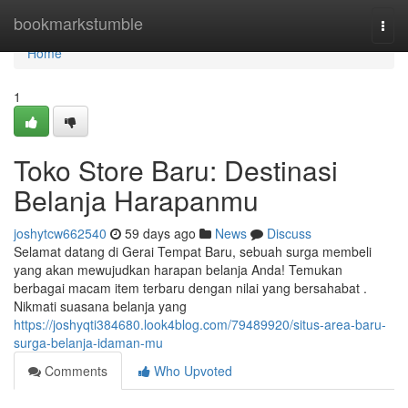
Home
bookmarkstumble
Togg
navi
Home
1
Toko Store Baru: Destinasi
Belanja Harapanmu
joshytcw662540
59 days ago
News
Discuss
Selamat datang di Gerai Tempat Baru, sebuah surga membeli
yang akan mewujudkan harapan belanja Anda! Temukan
berbagai macam item terbaru dengan nilai yang bersahabat .
Nikmati suasana belanja yang
https://joshyqti384680.look4blog.com/79489920/situs-area-baru-
surga-belanja-idaman-mu
Comments
Who Upvoted