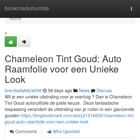
Home
bookmarkstumble
Togg
navi
Home
1
Chameleon Tint Goud: Auto
Raamfolie voor een Unieke
Look
brendadlyk824098
58 days ago
News
Discuss
Wil je een unieke uitstraling voor je voertuig ? Dan is Chameleon
Tint Goud autoruitfolie de juiste keuze . Deze fantastische
toepassing verandert de uitstraling van je ruiten in een glanzende
gouden
https://kingbookmark.com/story21516692/chameleon-tint-
goud-auto-raamfolie-voor-een-unieke-look
Comments
Who Upvoted