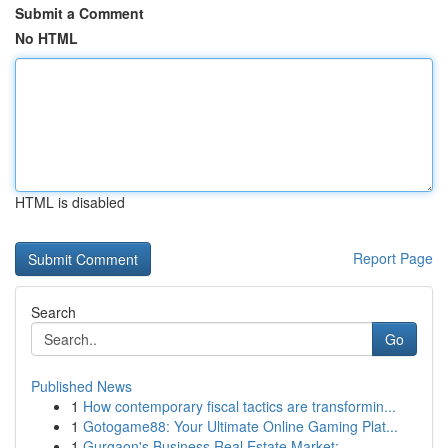
Submit a Comment
No HTML
HTML is disabled
Report Page
Search
Go
Published News
1
How contemporary fiscal tactics are transformin...
1
Gotogame88: Your Ultimate Online Gaming Plat...
1
Gurgaon's Business Real Estate Market: