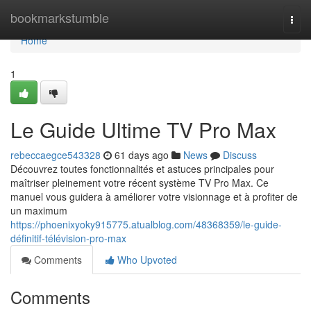
Home
bookmarkstumble
Togg
navi
Home
1
Le Guide Ultime TV Pro Max
rebeccaegce543328
61 days ago
News
Discuss
Découvrez toutes fonctionnalités et astuces principales pour
maîtriser pleinement votre récent système TV Pro Max. Ce
manuel vous guidera à améliorer votre visionnage et à profiter de
un maximum
https://phoenixyoky915775.atualblog.com/48368359/le-guide-
définitif-télévision-pro-max
Comments
Who Upvoted
Comments