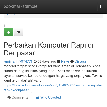
Home
bookmarkstumble
Togg
navi
Home
1
Perbaikan Komputer Rapi di
Denpasar
jemimanhrk974776
58 days ago
News
Discuss
Mencari tempat servis komputer yang aman di Denpasar? Anda
sudah datang ke lokasi yang tepat! Kami menawarkan lukisan
layanan service komputer dengan harga yang terjangkau. Teknisi
kami terdiri dari ahli yang
https://indexedbookmarks.com/story21467470/layanan-komputer-
rapi-di-denpasar
Comments
Who Upvoted