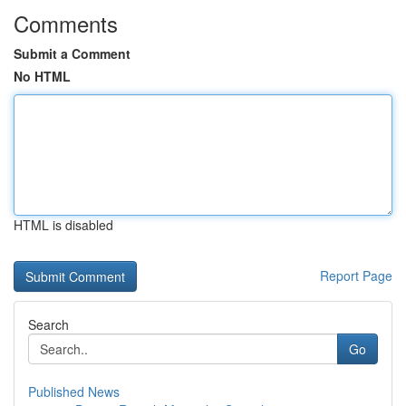
Comments
Submit a Comment
No HTML
HTML is disabled
Report Page
Search
Go
Published News