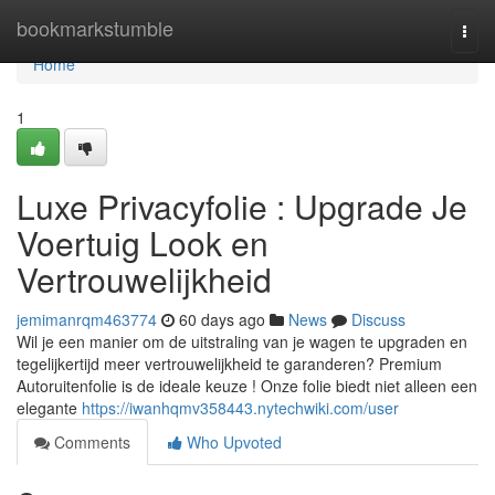
Home
bookmarkstumble
Togg
navi
Home
1
Luxe Privacyfolie : Upgrade Je
Voertuig Look en
Vertrouwelijkheid
jemimanrqm463774
60 days ago
News
Discuss
Wil je een manier om de uitstraling van je wagen te upgraden en
tegelijkertijd meer vertrouwelijkheid te garanderen? Premium
Autoruitenfolie is de ideale keuze ! Onze folie biedt niet alleen een
elegante
https://iwanhqmv358443.nytechwiki.com/user
Comments
Who Upvoted