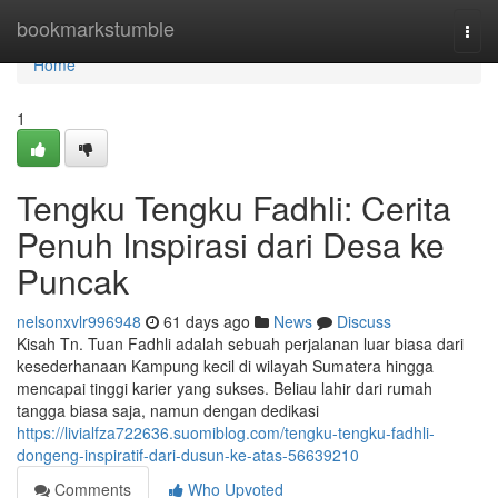
Home
bookmarkstumble
Togg
navi
Home
1
Tengku Tengku Fadhli: Cerita
Penuh Inspirasi dari Desa ke
Puncak
nelsonxvlr996948
61 days ago
News
Discuss
Kisah Tn. Tuan Fadhli adalah sebuah perjalanan luar biasa dari
kesederhanaan Kampung kecil di wilayah Sumatera hingga
mencapai tinggi karier yang sukses. Beliau lahir dari rumah
tangga biasa saja, namun dengan dedikasi
https://livialfza722636.suomiblog.com/tengku-tengku-fadhli-
dongeng-inspiratif-dari-dusun-ke-atas-56639210
Comments
Who Upvoted