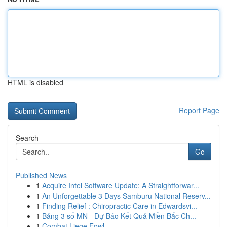
HTML is disabled
Report Page
Search
Go
Published News
1
Acquire Intel Software Update: A Straightforwar...
1
An Unforgettable 3 Days Samburu National Reserv...
1
Finding Relief : Chiropractic Care in Edwardsvi...
1
Bảng 3 số MN - Dự Báo Kết Quả Miền Bắc Ch...
1
Combat Liege Fowl