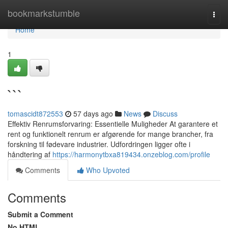
Home
bookmarkstumble
Togg
navi
Home
1
```
tomascidt872553
57 days ago
News
Discuss
Effektiv Renrumsforvaring: Essentielle Muligheder At garantere et
rent og funktionelt renrum er afgørende for mange brancher, fra
forskning til fødevare industrier. Udfordringen ligger ofte i
håndtering af
https://harmonytbxa819434.onzeblog.com/profile
Comments
Who Upvoted
Comments
Submit a Comment
No HTML