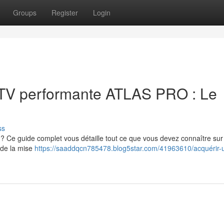
Groups
Register
Login
IPTV performante ATLAS PRO : Le
ss
 ? Ce guide complet vous détaille tout ce que vous devez connaître sur
 de la mise
https://saaddqcn785478.blog5star.com/41963610/acquérir-