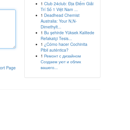
1
Club 24club: Địa Điểm Giải
Trí Số 1 Việt Nam ...
1
Deadhead Chemist
Australia: Your N,N-
Dimethylt...
1
Bu şehirde Yüksek Kalitede
Refakatçi Tesis...
1
¿Cómo hacer Cochinita
Pibil auténtica?
1
Ремонт с дизайном
Создаем уют и облик
вашего...
ort Page