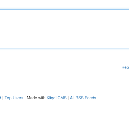
Rep
d
|
Top Users
| Made with
Kliqqi CMS
|
All RSS Feeds