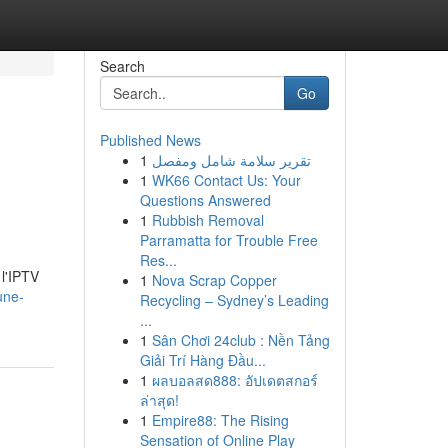
Search
Go
Published News
1
تقرير سلامة شامل ومفصل
1
WK66 Contact Us: Your
Questions Answered
1
Rubbish Removal
Parramatta for Trouble Free
Res...
 l'IPTV
1
Nova Scrap Copper
une-
Recycling – Sydney’s Leading
...
1
Sân Chơi 24club : Nền Tảng
Giải Trí Hàng Đầu...
1
ผลบอลสด888: อัปเดตสกอร์
ล่าสุด!
1
Empire88: The Rising
Sensation of Online Play