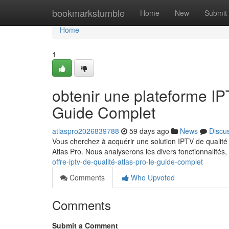
Home
bookmarkstumble
Home
New
Submit
Home
1
obtenir une plateforme 
Guide Complet
atlaspro2026839788
59 days ago
News
Discu
Vous cherchez à acquérir une solution IPTV de qualité
Atlas Pro. Nous analyserons les divers fonctionnalités,
offre-iptv-de-qualité-atlas-pro-le-guide-complet
Comments
Who Upvoted
Comments
Submit a Comment