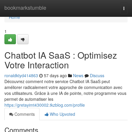
Home
bookmarkstumble
Togg
navi
Home
1
Chatbot IA SaaS : Optimisez
Votre Interaction
ronaldktyd414863
57 days ago
News
Discuss
Découvrez comment notre service Chatbot IA SaaS peut
améliorer radicalement votre approche de communication avec
vos utilisateurs. Grâce à une IA de pointe, notre programme vous
permet de automatiser les
https://gretayimt430002.tkzblog.com/profile
Comments
Who Upvoted
Comments