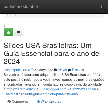
Home
bookmarkstumble
Togg
navi
Home
1
Slides USA Brasileiras: Um
Guia Essencial para o ano de
2024
jessezfpn813814
58 days ago
News
Discuss
Se você está querendo adquirir slides USA Brasileiras em 2024 ,
este post é direcionado a você! Investigamos as melhores opções
encontradas, levando em conta fatores como valor, durabilidade
e
https://laramkmi280160.dsiblogger.com/74789352/sandálias-
usa-brasileiras-um-guia-completo-para-este-ano
Comments
Who Upvoted