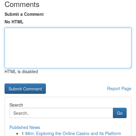
Comments
Submit a Comment
No HTML
HTML is disabled
Report Page
Search
Go
Published News
1
88m: Exploring the Online Casino and Its Platform