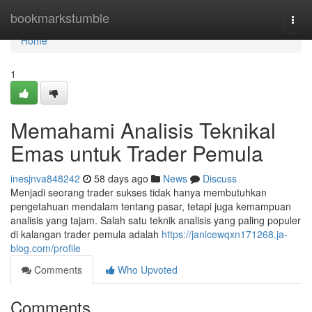
Home
bookmarkstumble
Togg
navi
Home
1
Memahami Analisis Teknikal
Emas untuk Trader Pemula
inesjnva848242
58 days ago
News
Discuss
Menjadi seorang trader sukses tidak hanya membutuhkan
pengetahuan mendalam tentang pasar, tetapi juga kemampuan
analisis yang tajam. Salah satu teknik analisis yang paling populer
di kalangan trader pemula adalah
https://janicewqxn171268.ja-
blog.com/profile
Comments
Who Upvoted
Comments