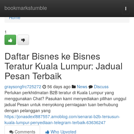
Home
bookmarkstumble
Togg
navi
Home
1
Daftar Bisnes ke Bisnes
Teratur Kuala Lumpur: Jadual
Pesan Terbaik
graysongfrc725272
56 days ago
News
Discuss
Perlukan perkhidmatan B2B teratur di Kuala Lumpur yang
menggunakan Chat? Pasukan kami menyediakan pilihan unggul
jadual Pesan untuk menyokong perniagaan tuan berhubung
dengan pelanggan yang
https://jonasdexf887557.amoblog.com/senarai-b2b-tersusun-
kuala-lumpur-penyediaan-telegram-terbaik-63636247
Comments
Who Upvoted