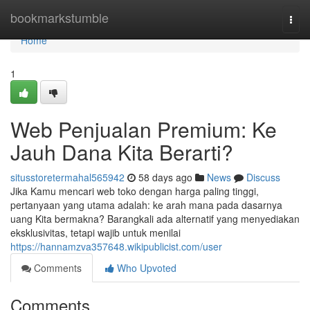
Home
bookmarkstumble
Togg
navi
Home
1
Web Penjualan Premium: Ke
Jauh Dana Kita Berarti?
situsstoretermahal565942
58 days ago
News
Discuss
Jika Kamu mencari web toko dengan harga paling tinggi,
pertanyaan yang utama adalah: ke arah mana pada dasarnya
uang Kita bermakna? Barangkali ada alternatif yang menyediakan
eksklusivitas, tetapi wajib untuk menilai
https://hannamzva357648.wikipublicist.com/user
Comments
Who Upvoted
Comments