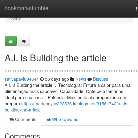
Home
bookmarkstumble
n
Home
1
A.I. is Building the article
......................................................
safiyapavl894644
58 days ago
News
Discuss
A.I. is Building the article l> Tecnolog.ia: Fritura a calor para uma
alimentação mais saudável. Capacidade: Opte pelo tamanho
ideal para sua casa .. Potência: Mais potência proporciona um
preparo
https://mariahgysc222536.imblogs.net/91561742/a-i-is-
building-the-article
Comments
Who Upvoted
Comments