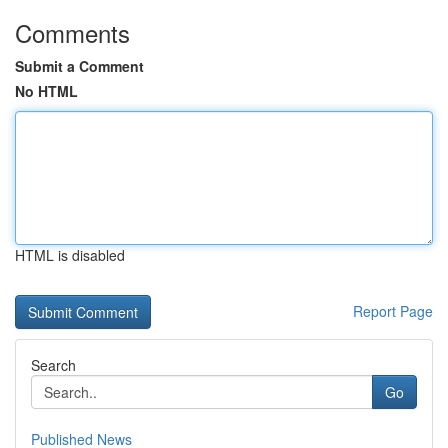
Comments
Submit a Comment
No HTML
HTML is disabled
Report Page
Search
Go
Published News