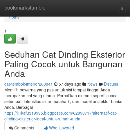
Home
bookmarkstumble
Togg
navi
Home
1
Seduhan Cat Dinding Eksterior
Paling Cocok untuk Bangunan
Anda
cat-tembok-interior260841
57 days ago
News
Discuss
Memilih pewarna yang pas untuk sisi tempat tinggal Anda
merupakan hal yang utama. Perhatikan elemen seperti cuaca
setempat, intensitas sinar matahari , dan model arsitektur hunian
Anda. Berbagai
https://lillikafu319995.blogpostie.com/62890717/alternatif-cat-
dinding-eksterior-ideal-untuk-rumah-anda
Comments
Who Upvoted