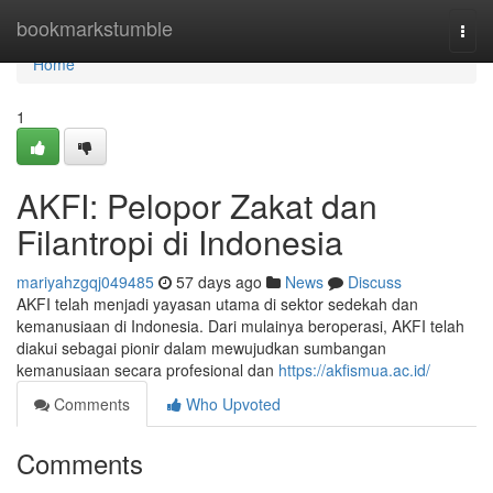
Home
bookmarkstumble
Togg
navi
Home
1
AKFI: Pelopor Zakat dan
Filantropi di Indonesia
mariyahzgqj049485
57 days ago
News
Discuss
AKFI telah menjadi yayasan utama di sektor sedekah dan
kemanusiaan di Indonesia. Dari mulainya beroperasi, AKFI telah
diakui sebagai pionir dalam mewujudkan sumbangan
kemanusiaan secara profesional dan
https://akfismua.ac.id/
Comments
Who Upvoted
Comments