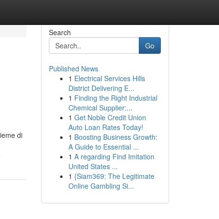
Search
Go
Published News
1
Electrical Services Hills
District Delivering E...
1
Finding the Right Industrial
Chemical Supplier:...
1
Get Noble Credit Union
Auto Loan Rates Today!
sieme di
1
Boosting Business Growth:
A Guide to Essential ...
e
1
A regarding Find Imitation
United States ...
1
{Siam369: The Legitimate
Online Gambling Si...