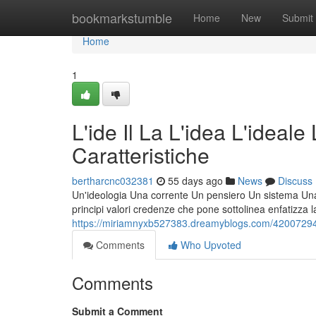
Home
bookmarkstumble
Home
New
Submit
Home
1
L'ide Il La L'idea L'ideale
Caratteristiche
bertharcnc032381
55 days ago
News
Discuss
Un'ideologia Una corrente Un pensiero Un sistema Una fi
principi valori credenze che pone sottolinea enfatizza l
https://miriamnyxb527383.dreamyblogs.com/42007294/l-ide
Comments
Who Upvoted
Comments
Submit a Comment