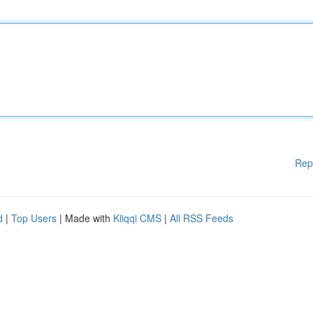
Rep
d
|
Top Users
| Made with
Kliqqi CMS
|
All RSS Feeds