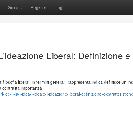
Groups
Register
Login
 L'ideazione Liberal: Definizione e
losofia liberal, in termini generali, rappresenta indica definisce un in
a centralità importanza
-il-la-l-idea-l-ideale-l-ideazione-liberal-definizione-e-caratteristich