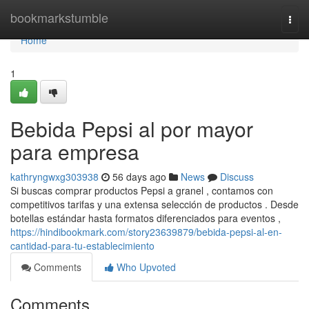
Home
bookmarkstumble
Togg
navi
Home
1
Bebida Pepsi al por mayor
para empresa
kathryngwxg303938
56 days ago
News
Discuss
Si buscas comprar productos Pepsi a granel , contamos con
competitivos tarifas y una extensa selección de productos . Desde
botellas estándar hasta formatos diferenciados para eventos ,
https://hindibookmark.com/story23639879/bebida-pepsi-al-en-
cantidad-para-tu-establecimiento
Comments
Who Upvoted
Comments