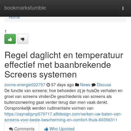
Home
bookmarkstumble
Togg
navi
Home
1
Regel daglicht en temperatuur
effectief met baanbrekende
Screens systemen
zonne-energie022757
57 days ago
News
Discuss
De functie van screens: hoe behoeden zij je huisDe verhalen en
groei van screens vindenDe geschiedenis van screens als
buitenzonwering gaat verder terug dan men vaak denkt.
Oorspronkelijk werden rudimentaire vormen van
https://zaynabjynp579717.alltdesign.com/verken-uw-baten-van-
screens-voor-beste-bescherming-en-comfort-thuis-60356311
Comments
Who Upvoted