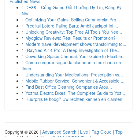
Published News
1
DE88 – Cổng Game Đổi Thưởng Uy Tín, Đăng Ký
Nha...
1
Optimizing Your Gains: Selling Commercial Pro...
1
Prediksi Lotere Paling Baru: Ambil Jackpot Ini ...
1
Unlocking Creativity: Top Free AI Tools You Nee...
1
Myoglow Reviews: Real Results or Promotion?
1
Modern travel development shows transforming to...
1
{RayNeo Air 4 Pro: A Deep Investigation of The...
1
Coworking Space Chennai: Your Guide to Flexible...
1
Cómo comprar segunda ciudadanía mexicana en
línea
1
Understanding Your Medications: Prescription vs...
1
Mobile Rubber Service: Convenient & Accessible ...
1
Find Best Office Cleaning Companies Arou...
1
Yozma Electric Bikes: The Complete Guide to Yoz...
1
Huurprijs te hoog? Uw rechten kennen en claimen.
Copyright © 2026 |
Advanced Search
|
Live
|
Tag Cloud
|
Top