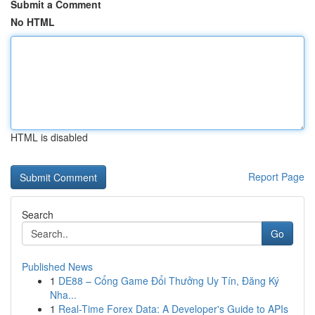
Submit a Comment
No HTML
HTML is disabled
Report Page
Search
Go
Published News
1
DE88 – Cổng Game Đổi Thưởng Uy Tín, Đăng Ký
Nha...
1
Real-Time Forex Data: A Developer's Guide to APIs