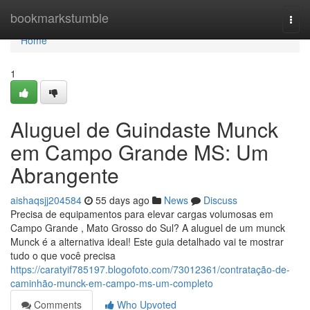
Home
bookmarkstumble
Togg
navi
Home
1
Aluguel de Guindaste Munck
em Campo Grande MS: Um
Abrangente
aishaqsjj204584
55 days ago
News
Discuss
Precisa de equipamentos para elevar cargas volumosas em
Campo Grande , Mato Grosso do Sul? A aluguel de um munck
Munck é a alternativa ideal! Este guia detalhado vai te mostrar
tudo o que você precisa
https://caratyif785197.blogofoto.com/73012361/contratação-de-
caminhão-munck-em-campo-ms-um-completo
Comments
Who Upvoted