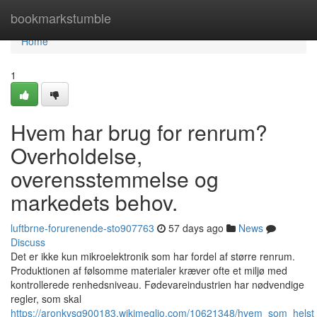
Home
bookmarkstumble
Home
1
Hvem har brug for renrum?
Overholdelse,
overensstemmelse og
markedets behov.
luftbrne-forurenende-sto907763
57 days ago
News
Discuss
Det er ikke kun mikroelektronik som har fordel af større renrum.
Produktionen af følsomme materialer kræver ofte et miljø med
kontrollerede renhedsniveau. Fødevareindustrien har nødvendige
regler, som skal
https://aronkvsg900183.wikimeglio.com/10621348/hvem_som_helst_