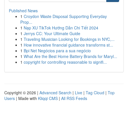
Published News
1
Croydon Waste Disposal Supporting Everyday
Prop...
1
Nạp XU TikTok Hướng Dẫn Chi Tiết 2024
1
Jerrys CC: Your Ultimate Guide
1
Traveling Musician Looking for Bookings in NYC,...
1
How innovative financial guidance transforms st...
1
Bpi Net Negócios para a sua negócio
1
What Are the Best Home Battery Brands for Maryl...
1
copyright for controlling reasonable to signifi...
Copyright © 2026 |
Advanced Search
|
Live
|
Tag Cloud
|
Top
Users
| Made with
Kliqqi CMS
|
All RSS Feeds