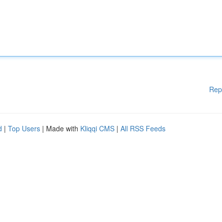
Rep
d
|
Top Users
| Made with
Kliqqi CMS
|
All RSS Feeds