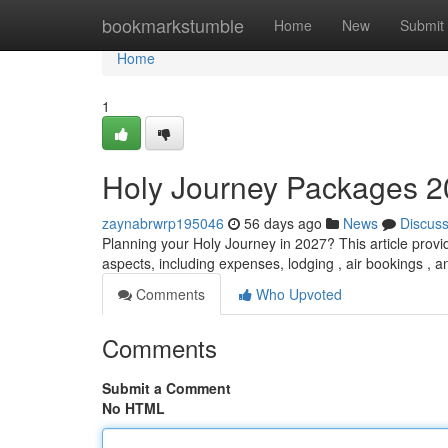
Home
bookmarkstumble
Home
New
Submit
Home
1
Holy Journey Packages 2
zaynabrwrp195046
56 days ago
News
Discus
Planning your Holy Journey in 2027? This article provi
aspects, including expenses, lodging , air bookings , 
Comments
Who Upvoted
Comments
Submit a Comment
No HTML