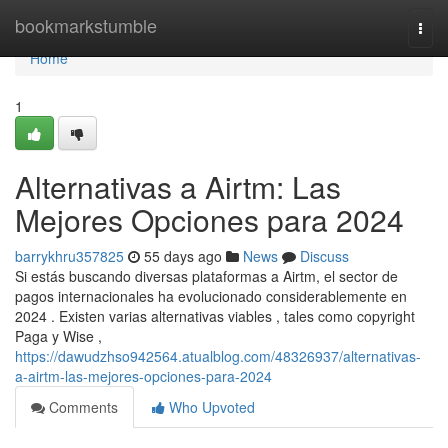
Home
bookmarkstumble
Togg
navi
Home
1
Alternativas a Airtm: Las
Mejores Opciones para 2024
barrykhru357825
55 days ago
News
Discuss
Si estás buscando diversas plataformas a Airtm, el sector de
pagos internacionales ha evolucionado considerablemente en
2024 . Existen varias alternativas viables , tales como copyright
Paga y Wise ,
https://dawudzhso942564.atualblog.com/48326937/alternativas-
a-airtm-las-mejores-opciones-para-2024
Comments
Who Upvoted