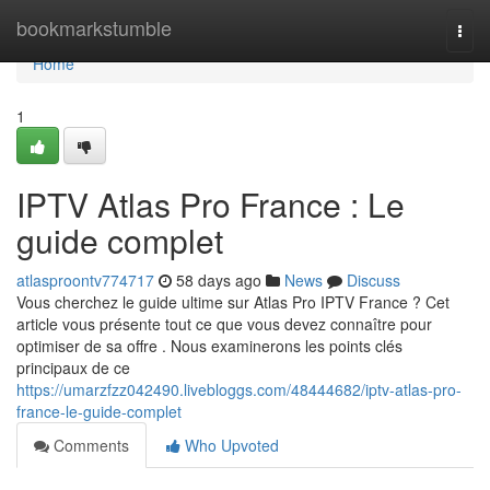
Home
bookmarkstumble
Togg
navi
Home
1
IPTV Atlas Pro France : Le
guide complet
atlasproontv774717
58 days ago
News
Discuss
Vous cherchez le guide ultime sur Atlas Pro IPTV France ? Cet
article vous présente tout ce que vous devez connaître pour
optimiser de sa offre . Nous examinerons les points clés
principaux de ce
https://umarzfzz042490.livebloggs.com/48444682/iptv-atlas-pro-
france-le-guide-complet
Comments
Who Upvoted