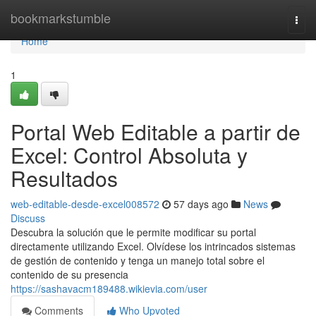
Home
bookmarkstumble
Togg
navi
Home
1
Portal Web Editable a partir de
Excel: Control Absoluta y
Resultados
web-editable-desde-excel008572
57 days ago
News
Discuss
Descubra la solución que le permite modificar su portal
directamente utilizando Excel. Olvídese los intrincados sistemas
de gestión de contenido y tenga un manejo total sobre el
contenido de su presencia
https://sashavacm189488.wikievia.com/user
Comments
Who Upvoted