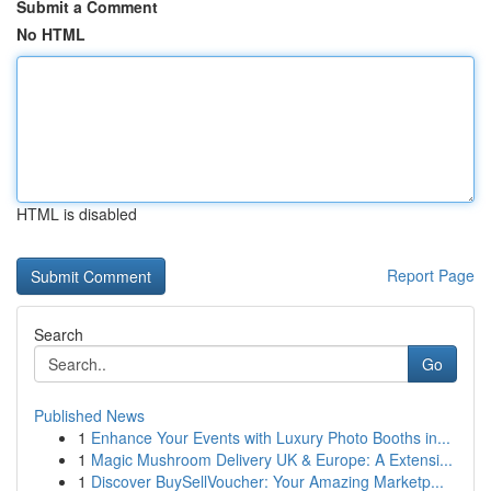
Submit a Comment
No HTML
HTML is disabled
Report Page
Search
Go
Published News
1
Enhance Your Events with Luxury Photo Booths in...
1
Magic Mushroom Delivery UK & Europe: A Extensi...
1
Discover BuySellVoucher: Your Amazing Marketp...