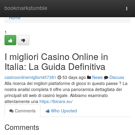
Home
bookmarkstumble
Togg
navi
Home
1
I migliori Casino Online in
Italia: La Guida Definitiva
casinoonlinemigliori457381
53 days ago
News
Discuss
Alla ricerca dei migliori piattaforme di gioco in questo paese ? La
nostra analisi completa ti offre una panoramica dettagliata dei
principali siti web di casinò legale. Abbiamo esaminato
attentamente una
https://tbicare.eu/
Comments
Who Upvoted
Comments