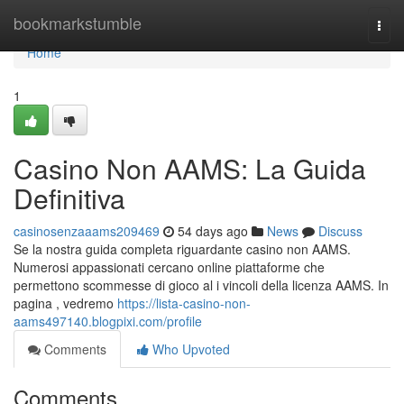
Home
bookmarkstumble
Togg
navi
Home
1
Casino Non AAMS: La Guida
Definitiva
casinosenzaaams209469
54 days ago
News
Discuss
Se la nostra guida completa riguardante casino non AAMS.
Numerosi appassionati cercano online piattaforme che
permettono scommesse di gioco al i vincoli della licenza AAMS. In
pagina , vedremo
https://lista-casino-non-
aams497140.blogpixi.com/profile
Comments
Who Upvoted
Comments