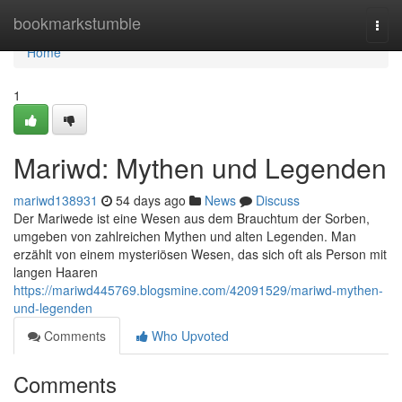
Home
bookmarkstumble
Togg
navi
Home
1
Mariwd: Mythen und Legenden
mariwd138931
54 days ago
News
Discuss
Der Mariwede ist eine Wesen aus dem Brauchtum der Sorben,
umgeben von zahlreichen Mythen und alten Legenden. Man
erzählt von einem mysteriösen Wesen, das sich oft als Person mit
langen Haaren
https://mariwd445769.blogsmine.com/42091529/mariwd-mythen-
und-legenden
Comments
Who Upvoted
Comments