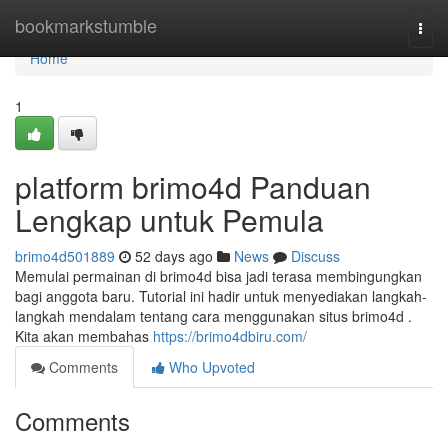
Home
bookmarkstumble
Togg
navi
Home
1
platform brimo4d Panduan
Lengkap untuk Pemula
brimo4d501889
52 days ago
News
Discuss
Memulai permainan di brimo4d bisa jadi terasa membingungkan
bagi anggota baru. Tutorial ini hadir untuk menyediakan langkah-
langkah mendalam tentang cara menggunakan situs brimo4d .
Kita akan membahas
https://brimo4dbiru.com/
Comments
Who Upvoted
Comments