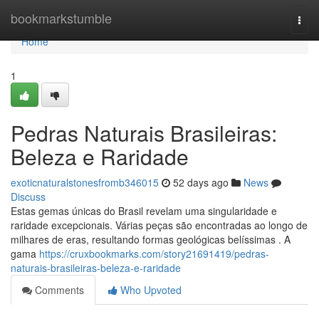
Home
bookmarkstumble
Togg
navi
Home
1
Pedras Naturais Brasileiras:
Beleza e Raridade
exoticnaturalstonesfromb346015
52 days ago
News
Discuss
Estas gemas únicas do Brasil revelam uma singularidade e
raridade excepcionais. Várias peças são encontradas ao longo de
milhares de eras, resultando formas geológicas belíssimas . A
gama
https://cruxbookmarks.com/story21691419/pedras-
naturais-brasileiras-beleza-e-raridade
Comments
Who Upvoted