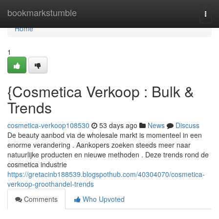
Home
bookmarkstumble
Togg
navi
Home
1
{Cosmetica Verkoop : Bulk &
Trends
cosmetica-verkoop108530
53 days ago
News
Discuss
De beauty aanbod via de wholesale markt is momenteel in een
enorme verandering . Aankopers zoeken steeds meer naar
natuurlijke producten en nieuwe methoden . Deze trends rond de
cosmetica industrie
https://gretacinb188539.blogspothub.com/40304070/cosmetica-
verkoop-groothandel-trends
Comments
Who Upvoted