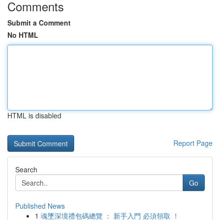
Comments
Submit a Comment
No HTML
HTML is disabled
Report Page
Search
Go
Published News
1
魂墜深境禮包碼總覽 ： 新手入門 必須領取 ！