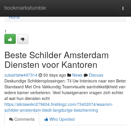
Home
bookmarkstumble
Togg
navi
Home
1
Beste Schilder Amsterdam
Diensten voor Kantoren
zubairtatw497314
50 days ago
News
Discuss
Deskundige Schilderoplossingen: Til Uw Interieurs naar een Beter
Standaard Met Ons Vakkundig Teamvisuele aantrekkelijkheid van
iedere kamer verbeteren. Veel huiseigenaren vragen zich echter
af wat hun diensten echt
https://aliciawxkn279604.fireblogz.com/73402074/waarom-
schilder-amsterdam-biedt-langdurige-bescherming
Comments
Who Upvoted