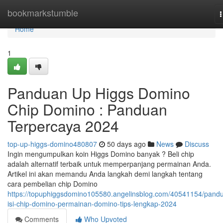
Home
bookmarkstumble
n
Home
1
Panduan Up Higgs Domino
Chip Domino : Panduan
Terpercaya 2024
top-up-higgs-domino480807
50 days ago
News
Discuss
Ingin mengumpulkan koin Higgs Domino banyak ? Beli chip
adalah alternatif terbaik untuk memperpanjang permainan Anda.
Artikel ini akan memandu Anda langkah demi langkah tentang
cara pembelian chip Domino
https://topuphiggsdomino105580.angelinsblog.com/40541154/pand
isi-chip-domino-permainan-domino-tips-lengkap-2024
Comments
Who Upvoted