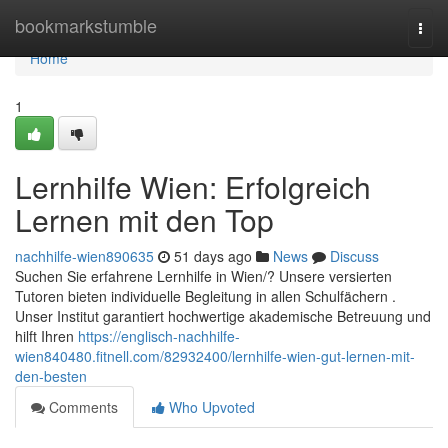
Home
bookmarkstumble
Togg
navi
Home
1
Lernhilfe Wien: Erfolgreich
Lernen mit den Top
nachhilfe-wien890635
51 days ago
News
Discuss
Suchen Sie erfahrene Lernhilfe in Wien/? Unsere versierten
Tutoren bieten individuelle Begleitung in allen Schulfächern .
Unser Institut garantiert hochwertige akademische Betreuung und
hilft Ihren
https://englisch-nachhilfe-
wien840480.fitnell.com/82932400/lernhilfe-wien-gut-lernen-mit-
den-besten
Comments
Who Upvoted