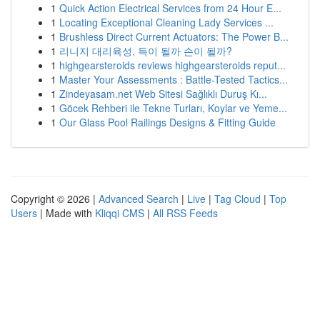
1
Quick Action Electrical Services from 24 Hour E...
1
Locating Exceptional Cleaning Lady Services ...
1
Brushless Direct Current Actuators: The Power B...
1
리니지 대리육성, 득이 될까 손이 될까?
1
highgearsteroids reviews highgearsteroids reput...
1
Master Your Assessments : Battle-Tested Tactics...
1
Zindeyasam.net Web Sitesi Sağlıklı Duruş Kı...
1
Göcek Rehberi ile Tekne Turları, Koylar ve Yeme...
1
Our Glass Pool Railings Designs & Fitting Guide
Copyright © 2026 |
Advanced Search
|
Live
|
Tag Cloud
|
Top
Users
| Made with
Kliqqi CMS
|
All RSS Feeds