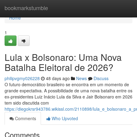
Home
bookmarkstumble
Home
1
Lula x Bolsonaro: Uma Nova
Batalha Eleitoral de 2026?
philipvgmy026228
48 days ago
News
Discuss
O futuro democrático brasileiro se encontra em um momento de
grande expectativa. A possibilidade de uma nova batalha entre os
ex-presidentes Luiz Inácio Lula da Silva e Jair Bolsonaro em 2026
tem sido discutida com
https://diegokrsr943786.wikissl.com/2110898/lula_e_bolsonaro_a_
Comments
Who Upvoted
Comments