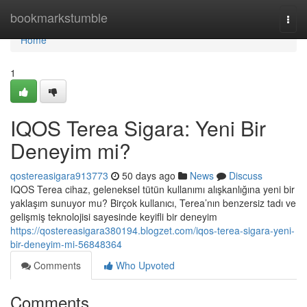
Home
bookmarkstumble
Togg
navi
Home
1
IQOS Terea Sigara: Yeni Bir
Deneyim mi?
qostereasigara913773
50 days ago
News
Discuss
IQOS Terea cihaz, geleneksel tütün kullanımı alışkanlığına yeni bir
yaklaşım sunuyor mu? Birçok kullanıcı, Terea’nın benzersiz tadı ve
gelişmiş teknolojisi sayesinde keyifli bir deneyim
https://qostereasigara380194.blogzet.com/iqos-terea-sigara-yeni-
bir-deneyim-mi-56848364
Comments
Who Upvoted
Comments