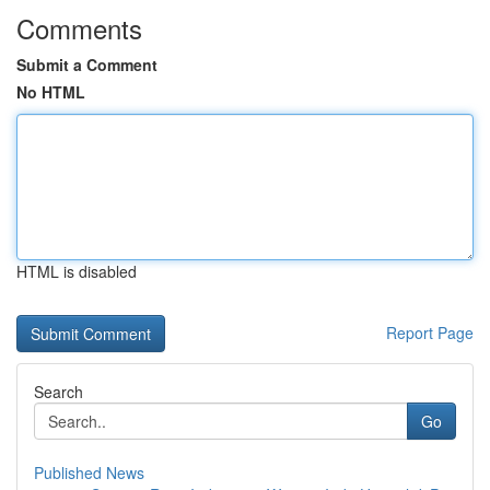
Comments
Submit a Comment
No HTML
HTML is disabled
Report Page
Search
Go
Published News